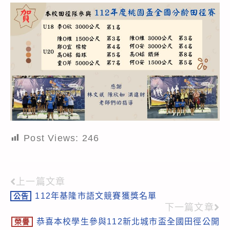
Post Views:
246
上一篇文章
Read
112年基隆市語文競賽獲獎名單
公告
more
下一篇文章
articles
恭喜本校學生參與112新北城市盃全國田徑公開
榮譽