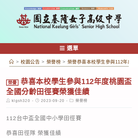
跳
轉
至
主
要
內
選單
容
>
校園公告
>
榮譽榜
>
榮譽恭喜本校學生參與112年度
恭喜本校學生參與112年度桃園盃
榮譽
全國分齡田徑賽榮獲佳績
Post
Post
Post
klgsh320
2023-09-20
榮譽榜
author:
published:
category:
112台中盃全國中小學田徑賽
恭喜田徑隊 榮獲佳績