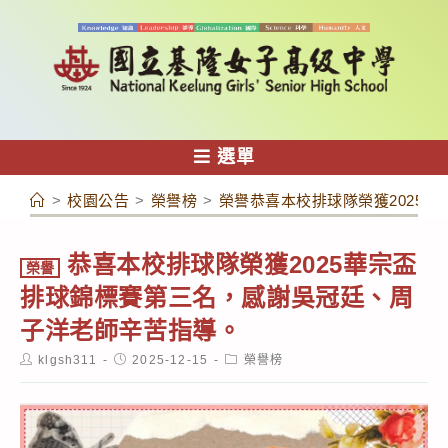
跳
轉
至
主
要
內
選單
容
>
校園公告
>
榮譽榜
>
榮譽恭喜本校排球隊榮獲2025
恭喜本校排球隊榮獲2025華宗盃
榮譽
排球錦標賽第三名，感謝吳冠廷、周
子洋老師辛苦指導。
Post
Post
Post
klgsh311
2025-12-15
榮譽榜
author:
published:
category: