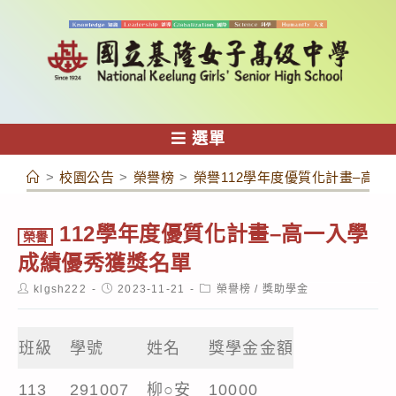
跳
轉
至
主
要
內
選單
容
>
校園公告
>
榮譽榜
>
榮譽112學年度優質化計畫–高
112學年度優質化計畫–高一入學
榮譽
成績優秀獲獎名單
Post
Post
Post
klgsh222
2023-11-21
榮譽榜
/
獎助學金
author:
published:
category:
班級
學號
姓名
獎學金金額
113
291007
柳○安
10000