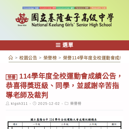
跳
轉
至
主
要
內
選單
容
>
校園公告
>
榮譽榜
>
榮譽114學年度全校運動會成績
114學年度全校運動會成績公告，
榮譽
恭喜得獎班級、同學，並感謝辛苦指
導老師及裁判
Post
Post
Post
klgsh311
2025-12-02
榮譽榜
author:
published:
category: