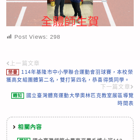
Post Views:
298
上一篇文章
Read
114年基隆市中小學聯合運動會羽球賽，本校榮
榮譽
more
獲高女組團體第二名，雙打第四名，恭喜得獎同學。
articles
下一篇文章
國立臺灣體育運動大學奧林匹克教室展區導覽
轉知
時間表
相關內容