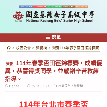
跳
轉
至
主
要
內
選單
容
>
校園公告
>
榮譽榜
>
榮譽114年春季盃田徑錦標賽，
114年春季盃田徑錦標賽，成績優
榮譽
異，恭喜得獎同學，並感謝辛苦教練
指導。
Post
Post
Post
klgsh311
2025-02-24
校園公告
/
榮譽榜
author:
published:
category: