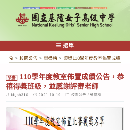
跳
轉
至
主
要
內
選單
容
>
校園公告
>
榮譽榜
>
榮譽110學年度教室佈置成績公
110學年度教室佈置成績公告，恭
榮譽
禧得獎班級，並感謝評審老師
Post
Post
Post
klgsh310
2021-10-19
校園公告
/
榮譽榜
author:
published:
category: