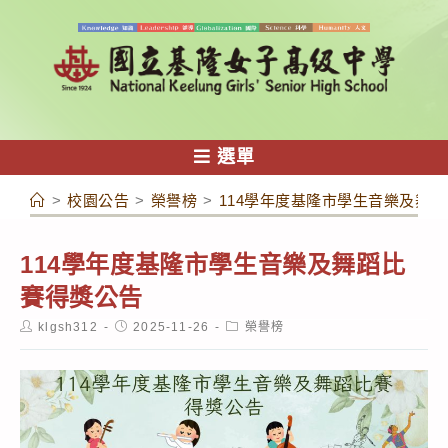
跳
轉
至
主
要
內
選單
容
>
校園公告
>
榮譽榜
>
114學年度基隆市學生音樂及舞
114學年度基隆市學生音樂及舞蹈比
賽得獎公告
Post
Post
Post
klgsh312
2025-11-26
榮譽榜
author:
published:
category: