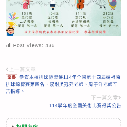
Post Views:
436
上一篇文章
Read
恭賀本校排球隊榮獲114年全國第十四屆媽祖盃
榮譽
more
排球錦標賽第四名，感謝吳冠廷老師、周子洋老師辛
articles
苦指導。
下一篇文章
114學年度全國美術比賽得獎公告