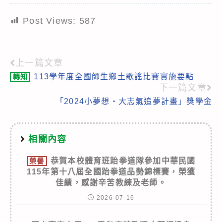
Post Views:
587
上一篇文章
Read
113學年度全國師生鄉土歌謠比賽實施要點
轉知
more
下一篇文章
articles
「2024小夢想‧大志氣追夢計畫」獎學金
相關內容
恭賀本校體育班跆拳道隊參加中華民國
榮譽
115年第十八屆全國跆拳道品勢錦標賽，榮獲
佳績，感謝辛苦教練及老師。
2026-07-16