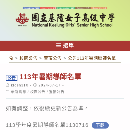
跳
轉
至
主
要
內
選單
容
>
校園公告
>
置頂公告
>
公告113年暑期導師名單
113年暑期導師名單
公告
Post
Post
klgsh310
2024-07-17
author:
published:
Post
最新消息
/
校園公告
/
置頂公告
category:
如有調整，依後續更新公告為準。
113學年度暑期導師名單1130716
下載