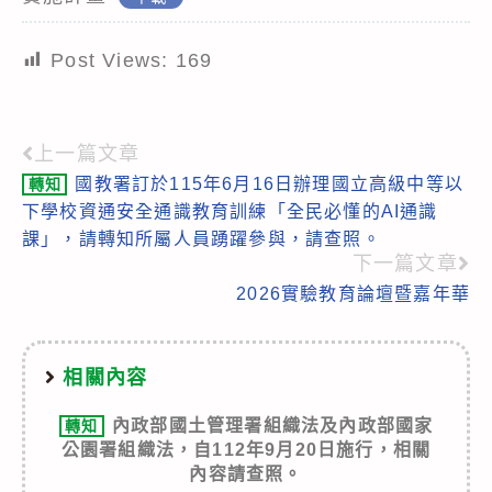
Post Views:
169
上一篇文章
Read
國教署訂於115年6月16日辦理國立高級中等以
轉知
more
下學校資通安全通識教育訓練「全民必懂的AI通識
articles
課」，請轉知所屬人員踴躍參與，請查照。
下一篇文章
2026實驗教育論壇暨嘉年華
相關內容
內政部國土管理署組織法及內政部國家
轉知
公園署組織法，自112年9月20日施行，相關
內容請查照。