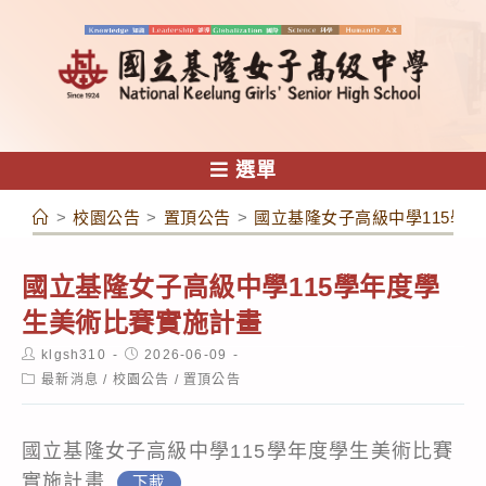
跳
轉
至
主
要
內
選單
容
>
校園公告
>
置頂公告
>
國立基隆女子高級中學115學
國立基隆女子高級中學115學年度學
生美術比賽實施計畫
Post
Post
klgsh310
2026-06-09
author:
published:
Post
最新消息
/
校園公告
/
置頂公告
category:
國立基隆女子高級中學115學年度學生美術比賽
實施計畫
下載