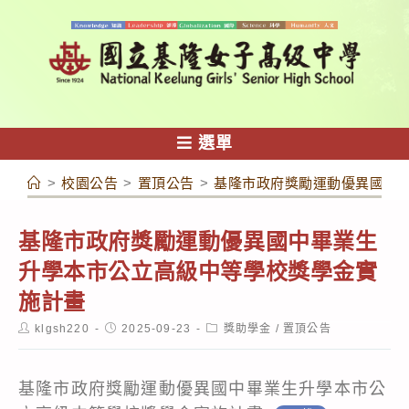
跳
轉
至
主
要
內
選單
容
>
校園公告
>
置頂公告
>
基隆市政府獎勵運動優異國中
基隆市政府獎勵運動優異國中畢業生
升學本市公立高級中等學校獎學金實
施計畫
Post
Post
Post
klgsh220
2025-09-23
獎助學金
/
置頂公告
author:
published:
category:
基隆市政府獎勵運動優異國中畢業生升學本市公