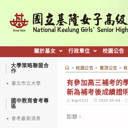
跳
轉
至
主
要
內
關於基女
行政單位
校園公告
容
大學策略聯盟合
>
校園公告
>
置頂公告
>
有
作
有參加高三補考的
臺北市立大學
新為補考後成績證
國中教育會考專
Post
Post
P
klgsh222
2025-05-06
author:
published:
c
區
如題。
會考最新消息