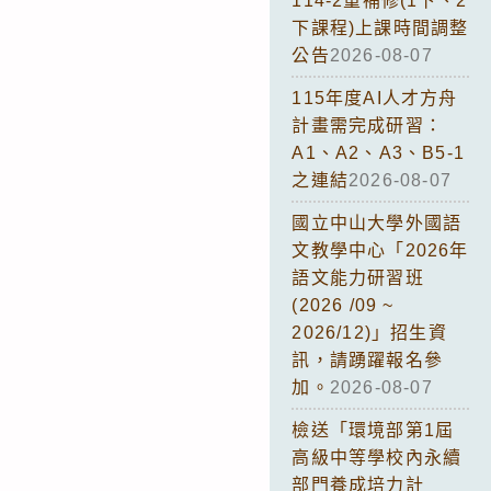
114-2重補修(1下、2
下課程)上課時間調整
公告
2026-08-07
115年度AI人才方舟
計畫需完成研習：
A1、A2、A3、B5-1
之連結
2026-08-07
國立中山大學外國語
文教學中心「2026年
語文能力研習班
(2026 /09 ~
2026/12)」招生資
訊，請踴躍報名參
加。
2026-08-07
檢送「環境部第1屆
高級中等學校內永續
部門養成培力計