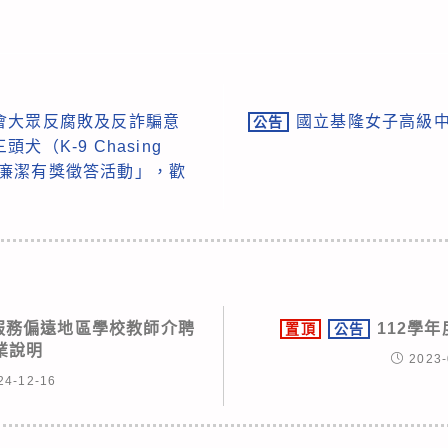
會大眾反腐敗及反詐騙意
國立基隆女子高級中學 
公告
（K-9 Chasing
提倡廉潔有獎徵答活動」，歡
願服務偏遠地區學校教師介聘
112學
置頂
公告
業說明
2023-
24-12-16