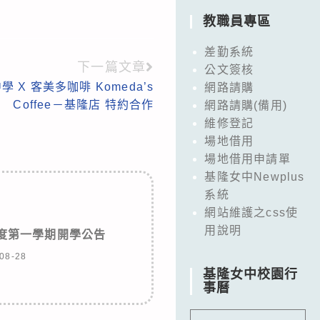
教職員專區
差勤系統
下一篇文章
公文簽核
X 客美多咖啡 Komeda’s
網路請購
Coffee－基隆店 特約合作
網路請購(備用)
維修登記
場地借用
場地借用申請單
基隆女中Newplus
系統
網站維護之css使
用說明
年度第一學期開學公告
08-28
基隆女中校園行
事曆