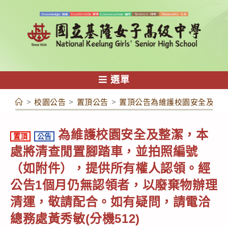
跳
轉
至
主
要
內
選單
容
>
校園公告
>
置頂公告
>
置頂公告為維護校園安全及整潔
為維護校園安全及整潔，本
置頂
公告
處將清查閒置腳踏車，並拍照編號
（如附件），提供所有權人認領。經
公告1個月仍無認領者，以廢棄物辦理
清運，敬請配合。如有疑問，請電洽
總務處黃秀敏(分機512)