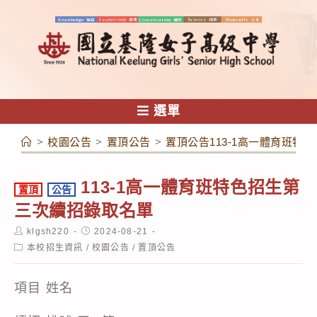
跳
轉
至
主
要
內
選單
容
>
校園公告
>
置頂公告
>
置頂公告113-1高一體育班特
113-1高一體育班特色招生第
置頂
公告
三次續招錄取名單
Post
Post
klgsh220
2024-08-21
author:
published:
Post
本校招生資訊
/
校園公告
/
置頂公告
category:
項目 姓名