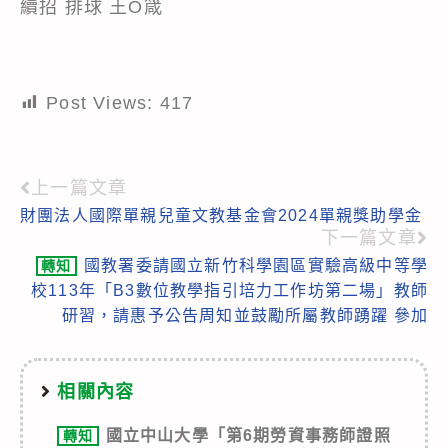
續招 排球 王O箴
Post Views:
417
上一篇文章
Read
財團法人國際單親兒童文教基金會2024單親獎助學金
more
下一篇文章
articles
國教署委請國立新竹科學園區實驗高級中等學
轉知
校113年「B3數位教學指引培力工作坊第二場」教師
研習，請惠予公告周知並鼓勵所屬教師踴躍 參加
相關內容
國立中山大學「第6期勞資事務師證照
轉知