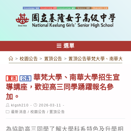
跳
轉
至
主
要
內
選單
容
>
校園公告
>
置頂公告
>
置頂公告華梵大學、南華大學
華梵大學、南華大學招生宣
置頂
公告
導講座，歡迎高三同學踴躍報名參
加。
Post
Post
klgsh210
2026-03-11
author:
published:
Post
最新消息
/
校園公告
/
置頂公告
category:
為協助高三同學了解大學科系特色及升學相