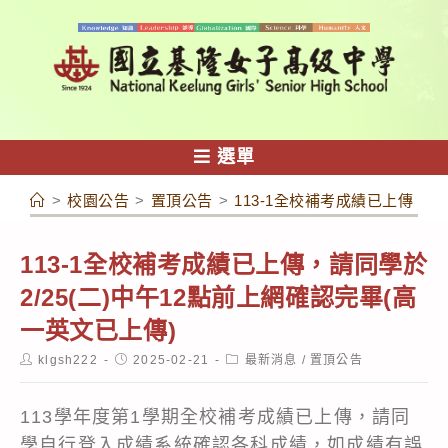
跳
轉
至
主
要
內
選單
容
>
校園公告
>
置頂公告
>
113-1全校補考成績已上傳，請
113-1全校補考成績已上傳，請同學於
2/25(二)中午12點前上網確認完畢(高
一英文已上傳)
Post
Post
Post
klgsh222
2025-02-21
最新消息
/
置頂公告
author:
published:
category:
113學年度第1學期全校補考成績已上傳，請同
學自行登入成績系統確認各科成績，如成績有誤