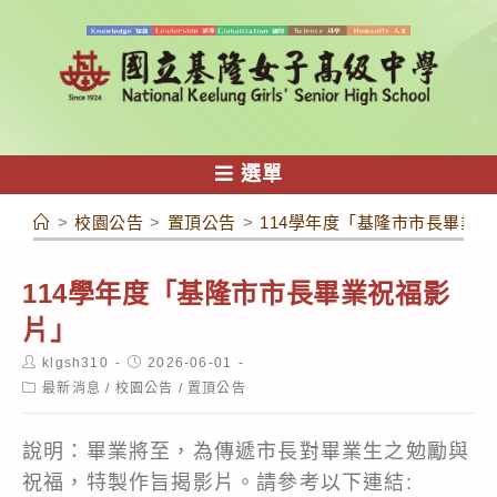
跳
轉
至
主
要
內
選單
容
>
校園公告
>
置頂公告
>
114學年度「基隆市市長畢業
114學年度「基隆市市長畢業祝福影
片」
Post
Post
klgsh310
2026-06-01
author:
published:
Post
最新消息
/
校園公告
/
置頂公告
category:
說明：畢業將至，為傳遞市長對畢業生之勉勵與
祝福，特製作旨揭影片。請參考以下連結: