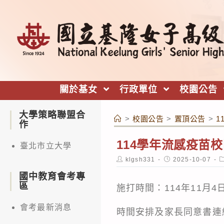
跳
轉
至
主
要
內
關於基女
行政單位
校園公告
容
大學策略聯盟合
>
校園公告
>
置頂公告
>
1
作
114學年流感疫苗
臺北市立大學
Post
Post
P
klgsh331
2025-10-07
author:
published:
c
國中教育會考專
區
施打時間：114年11月4日
會考最新消息
時間安排及家長同意書連