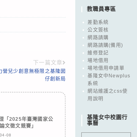
教職員專區
差勤系統
公文簽核
網路請購
網路請購(備用)
維修登記
場地借用
下一篇文章
場地借用申請單
培力營兒少創意無極限之基隆囡
基隆女中Newplus
仔創新局
系統
網站維護之css使
用說明
基隆女中校園行
「2025年臺灣國家公
事曆
論文徵文競賽」
04-08