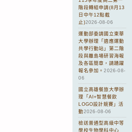
115學年度高二第一
階段轉組申請(8月13
日中午12點截
止)
2026-08-06
運動部委請國立東華
大學辦理「適應運動
共學行動站」第二階
段與離島場研習海報
及各區簡章，請踴躍
報名參加。
2026-08-
06
國立高雄餐旅大學辦
理「AI+智慧餐飲
LOGO設計競賽」活
動
2026-08-06
檢送普通型高級中等
學校生物學科中心