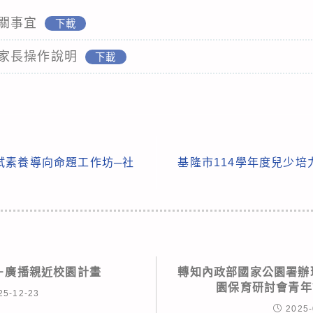
關事宜
下載
家長操作說明
下載
試素養導向命題工作坊─社
基隆市114學年度兒少
波－廣播親近校園計畫
轉知內政部國家公園署辦理
園保育研討會青年
25-12-23
2025-