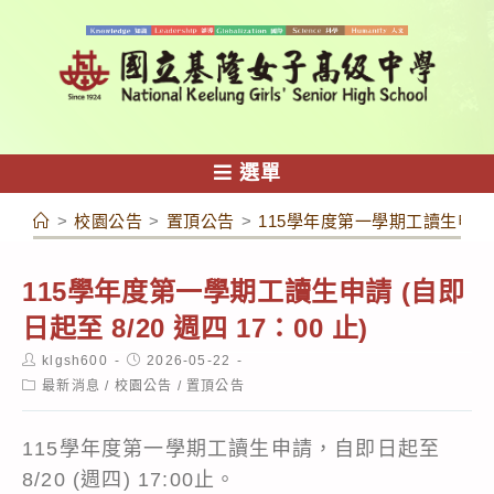
跳
轉
至
主
要
內
選單
容
>
校園公告
>
置頂公告
>
115學年度第一學期工讀生申請 (自
115學年度第一學期工讀生申請 (自即
日起至 8/20 週四 17：00 止)
Post
Post
klgsh600
2026-05-22
author:
published:
Post
最新消息
/
校園公告
/
置頂公告
category:
115學年度第一學期工讀生申請，自即日起至
8/20 (週四) 17:00止。