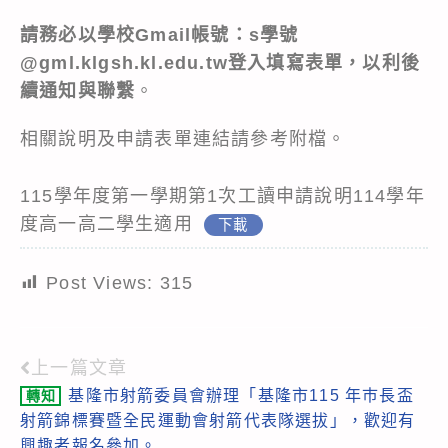
請務必以學校Gmail帳號：
s學號
@gml.klgsh.kl.edu.tw
登入填寫表單，以利後
續通知與聯繫
。
相關說明及申請表單連結請參考附檔。
115學年度第一學期第1次工讀申請說明114學年
度高一高二學生適用
下載
Post Views:
315
上一篇文章
Read
基隆市射箭委員會辦理「基隆市115 年巿長盃
轉知
more
射箭錦標賽暨全民運動會射箭代表隊選拔」，歡迎有
articles
興趣者報名參加。