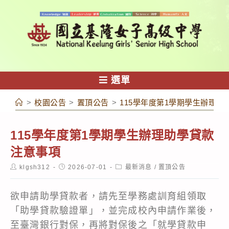
跳
轉
至
主
要
內
選單
容
>
校園公告
>
置頂公告
>
115學年度第1學期學生辦理助
115學年度第1學期學生辦理助學貸款
注意事項
Post
Post
Post
klgsh312
2026-07-01
最新消息
/
置頂公告
author:
published:
category:
欲申請助學貸款者，請先至學務處訓育組領取
「助學貸款驗證單」，並完成校內申請作業後，
至臺灣銀行對保，再將對保後之「就學貸款申