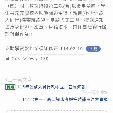
（四）同一教育階段第二次(含)以後申請時，學
生事先完成校內助貸驗證單後，親自(不需保證
人同行)攜帶驗證單、申請書第三聯、撥款通知
書及身份證、印章、戶籍謄本、前往臺灣銀行辦
理對保作業。
☆助學貸款作業須知修正-114.03.19
下載
Post Views:
179
上一篇文章
Read
115年公務人員行政中立「宣導海報」
轉知
more
下一篇文章
articles
114-2高一、高二期末考解答暨補考注意事項