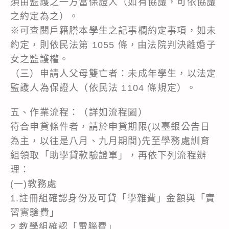
須由監護之一方當保證人（如有協議，可依協議
之約定為之）。
※可查閱戶籍謄本學生之記事欄約定事項，如未
約定，則依民法第 1055 條，由法院判決離婚子
女之監護權。
（三）申請人父母雙亡者：未成年學生，以法定
監護人為保證人（依民法 1104 條規定）。
五、作業流程：（詳如流程圖）
符合申貸條件者，請於申貸期限(以臺銀公告日
為主，以往是八月、九月期間)先至學務處訓育
組領取「助學貸款驗證單」，再依下列流程辦
理：
(一)教務處
1.註冊組確認身份及可貸「學雜費」金額與「實
習實驗費」
2.教學組確認「電腦費」