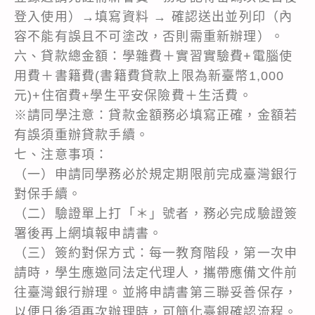
登入使用）→填寫資料 → 確認送出並列印（內
容不能有誤且不可塗改，否則需重新辦理）。
六、貸款總金額：學雜費＋實習實驗費+電腦使
用費＋書籍費(書籍費貸款上限為新臺幣1,000
元)+住宿費+學生平安保險費＋生活費。
※請同學注意：貸款金額務必填寫正確，金額若
有誤須重辦貸款手續。
七、注意事項：
（一）申請同學務必於規定期限前完成臺灣銀行
對保手續。
（二）驗證單上打「＊」號者，務必完成驗證簽
署後再上網填報申請書。
（三）簽約對保方式：每一教育階段，第一次申
請時，學生應邀同法定代理人，攜帶應備文件前
往臺灣銀行辦理。並將申請書第三聯妥善保存，
以便日後須再次辦理時，可簡化臺銀確認流程。