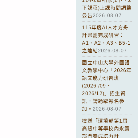
114-2重補修(1下、2
下課程)上課時間調整
公告
2026-08-07
115年度AI人才方舟
計畫需完成研習：
A1、A2、A3、B5-1
之連結
2026-08-07
國立中山大學外國語
文教學中心「2026年
語文能力研習班
(2026 /09 ~
2026/12)」招生資
訊，請踴躍報名參
加。
2026-08-07
檢送「環境部第1屆
高級中等學校內永續
部門養成培力計