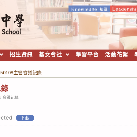
招生資訊
基女會社
學習平台
活動花絮
150108主管會議紀錄
紀錄
ost
會議記錄
ategory:
cted
下載