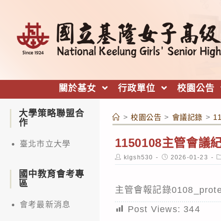
跳
轉
至
主
要
內
關於基女
行政單位
校園公告
容
大學策略聯盟合
>
校園公告
>
會議記錄
>
1
作
1150108主管會議
臺北市立大學
Post
Post
P
klgsh530
2026-01-23
author:
published:
c
國中教育會考專
區
主管會報記錄0108_prote
會考最新消息
Post Views:
344