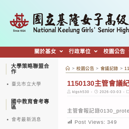
跳
轉
至
主
要
內
關於基女
行政單位
校園公告
容
大學策略聯盟合
>
校園公告
>
會議記錄
>
1
作
1150130主管會議
臺北市立大學
Post
Post
P
klgsh530
2026-03-03
author:
published:
c
國中教育會考專
區
主管會報記錄0130_prote
會考最新消息
Post Views:
349