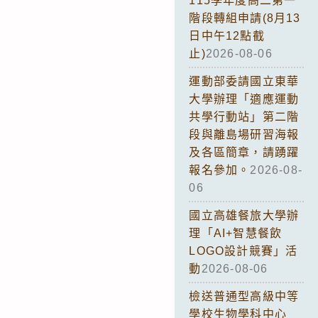
115學年度高二第一
階段轉組申請(8月13
日中午12點截
止)
2026-08-06
運動部委請國立東華
大學辦理「適應運動
共學行動站」第二階
段與離島場研習海報
及各區簡章，請踴躍
報名參加。
2026-08-
06
國立高雄餐旅大學辦
理「AI+智慧餐飲
LOGO設計競賽」活
動
2026-08-06
檢送普通型高級中等
學校生物學科中心