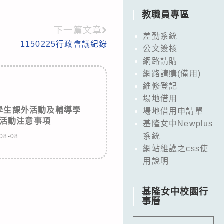
教職員專區
下一篇文章
差勤系統
1150225行政會議紀錄
公文簽核
網路請購
網路請購(備用)
維修登記
場地借用
學生課外活動及輔導學
場地借用申請單
活動注意事項
基隆女中Newplus
系統
08-08
網站維護之css使
用說明
基隆女中校園行
事曆