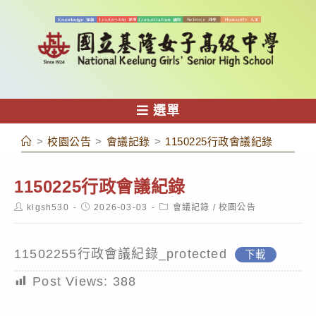
跳
轉
至
主
要
內
選單
容
>
校園公告
>
會議記錄
>
1150225行政會議紀錄
1150225行政會議紀錄
Post
Post
Post
klgsh530
2026-03-03
會議記錄
/
校園公告
author:
published:
category:
11502255行政會議紀錄_protected
下載
Post Views:
388