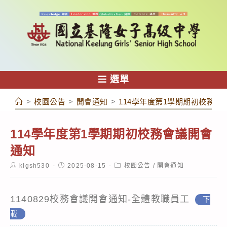
跳
轉
至
主
要
內
選單
容
>
校園公告
>
開會通知
>
114學年度第1學期期初校務會
114學年度第1學期期初校務會議開會
通知
Post
Post
Post
klgsh530
2025-08-15
校園公告
/
開會通知
author:
published:
category:
1140829校務會議開會通知-全體教職員工
下
載