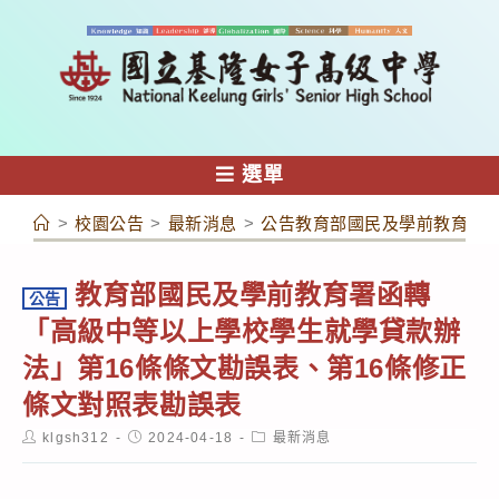
跳
轉
至
主
要
內
選單
容
>
校園公告
>
最新消息
>
公告教育部國民及學前教育署函
教育部國民及學前教育署函轉
公告
「高級中等以上學校學生就學貸款辦
法」第16條條文勘誤表、第16條修正
條文對照表勘誤表
Post
Post
Post
klgsh312
2024-04-18
最新消息
author:
published:
category: