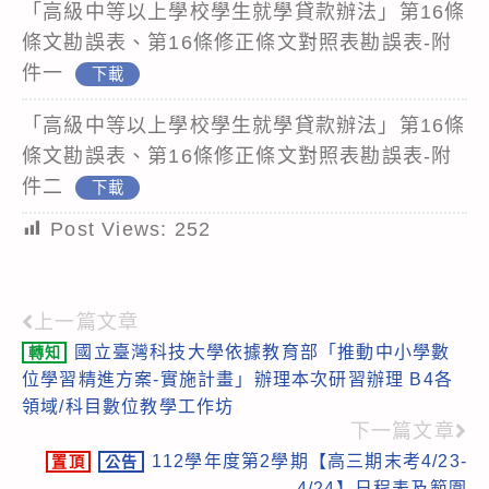
「高級中等以上學校學生就學貸款辦法」第16條
條文勘誤表、第16條修正條文對照表勘誤表-附
件一
下載
「高級中等以上學校學生就學貸款辦法」第16條
條文勘誤表、第16條修正條文對照表勘誤表-附
件二
下載
Post Views:
252
上一篇文章
Read
國立臺灣科技大學依據教育部「推動中小學數
轉知
more
位學習精進方案-實施計畫」辦理本次研習辦理 B4各
articles
領域/科目數位教學工作坊
下一篇文章
112學年度第2學期【高三期末考4/23-
置頂
公告
4/24】日程表及範圍