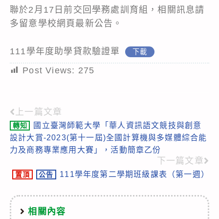
聯於2月17日前交回學務處訓育組，相關訊息請
多留意學校網頁最新公告。
111學年度助學貸款驗證單
下載
Post Views:
275
上一篇文章
Read
國立臺灣師範大學「華人資訊語文競技與創意
轉知
more
設計大賞-2023(第十一屆)全國計算機與多媒體綜合能
articles
力及商務專業應用大賽」，活動簡章乙份
下一篇文章
111學年度第二學期班級課表（第一週）
置頂
公告
相關內容