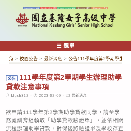
跳
轉
至
主
要
內
選單
容
>
校園公告
>
最新消息
>
公告111學年度第2學期學生
111學年度第2學期學生辦理助學
公告
貸款注意事項
Post
Post
Post
klgsh312
2023-02-09
最新消息
author:
published:
category:
欲申請111學年第2學期助學貸款同學，請至學
務處訓育組領取「助學貸款驗證單」，並依相關
流程辦理助學貸款，對保後將驗證單及學校存查