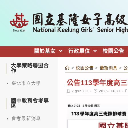
跳
轉
至
主
要
內
關於基女
行政單位
校園公告
容
大學策略聯盟合
>
校園公告
>
最新消息
>
公
作
公告113學年度高
臺北市立大學
Post
Post
P
klgsh312
2025-03-31
author:
published:
c
國中教育會考專
區
會考最新消息