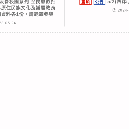
友善校園系列-全民原教推
5/2(四
置頂
公告
樂角-原住民族文化及議題教育
2024-
關資料各1份，請踴躍參與
23-05-24