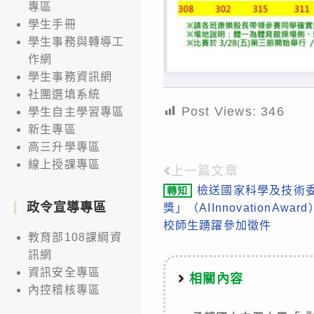
專區
學生手冊
學生事務與轉導工
作網
學生事務資訊網
社團選填系統
Post Views:
346
學生自主學習專區
新生專區
高三升學專區
線上授課專區
上一篇文章
Read
檢送國家科學及技術委
轉知
more
政令宣導專區
獎」（AIInnovationA
articles
校師生踴躍參加徵件
教育部108課綱資
訊網
資訊安全專區
相關內容
內控稽核專區