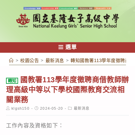
跳
轉
至
主
要
內
選單
容
>
校園公告
>
最新消息
>
轉知國教署113學年度徵聘商
國教署113學年度徵聘商借教師辦
轉知
理高級中等以下學校國際教育交流相
關業務
Post
Post
Post
klgsh150
2024-05-20
最新消息
author:
published:
category:
工作內容及資格如下：