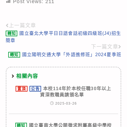
Post Views:
211
上一篇文章
Read
國立臺北大學平日日語會話初級四級班(J4)招生
轉知
more
簡章
articles
下一篇文章
國立陽明交通大學「外語進修班」2024夏季班
轉知
相關內容
本校114年於本校任職30年以上
置頂
公告
資深教職員請頒名單
2025-03-26
國立臺南大學公開徵求附屬高級中學校
轉知