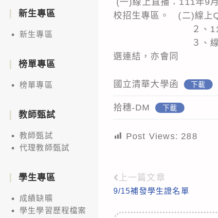
(一)線上直播：111年
新生專區
校招生專區。 (二)線上Q
２、111年9月2
新生專區
３、線上Q&A將採
選連結，亦會同
榜單專區
國立清華大學函
下載
榜單專區
拾穗-DM
下載
教師甄試
Post Views:
288
教師甄試
代理教師甄試
上一篇文章
學生專區
Read
9/15補發學生證名單
more
成績缺曠
articles
學生學習歷程檔案