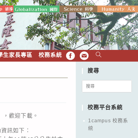
學生家長專區
校務系統
FB
EMAIL
搜尋
Search
for:
校務平台系統
），歡迎下載。
1campus 校務系
統
動資訊如下：