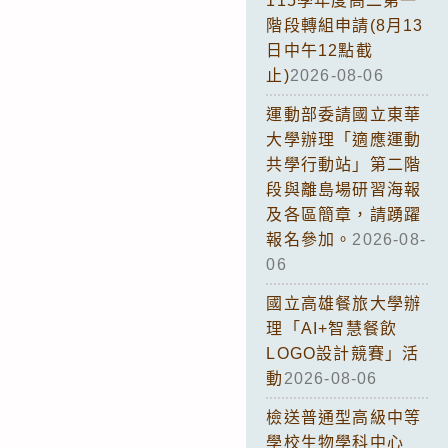
115學年度高二第一
階段轉組申請(8月13
日中午12點截
止)
2026-08-06
運動部委請國立東華
大學辦理「適應運動
共學行動站」第二階
段與離島場研習海報
及各區簡章，請踴躍
報名參加。
2026-08-
06
國立高雄餐旅大學辦
理「AI+智慧餐飲
LOGO設計競賽」活
動
2026-08-06
檢送普通型高級中等
學校生物學科中心