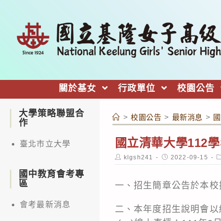
跳
轉
至
主
要
內
關於基女
行政單位
校園公告
容
大學策略聯盟合
>
校園公告
>
最新消息
>
國
作
國立清華大學112
臺北市立大學
Post
Post
P
klgsh241
2022-09-15
author:
published:
c
國中教育會考專
區
一、招生簡章公告於本校
會考最新消息
二、本年度招生說明會以