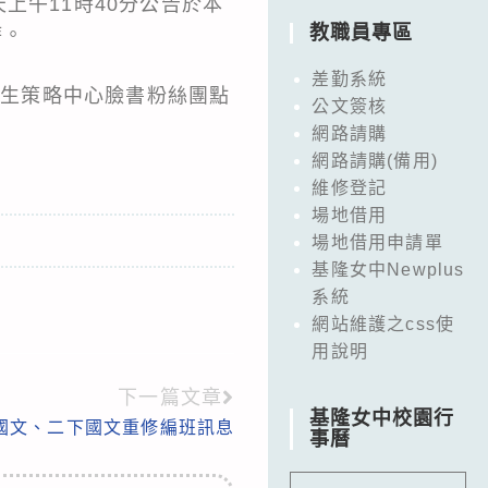
天上午11時40分公告於本
教職員專區
時。
差勤系統
策略中心臉書粉絲團點
公文簽核
網路請購
網路請購(備用)
維修登記
場地借用
場地借用申請單
基隆女中Newplus
系統
網站維護之css使
用說明
下一篇文章
基隆女中校園行
下國文、二下國文重修編班訊息
事曆