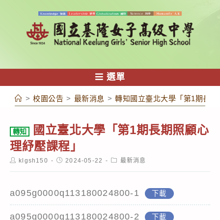
跳
轉
至
主
要
內
選單
容
>
校園公告
>
最新消息
>
轉知國立臺北大學「第1期長期
國立臺北大學「第1期長期照顧心
轉知
理紓壓課程」
Post
Post
Post
klgsh150
2024-05-22
最新消息
author:
published:
category:
a095g0000q113180024800-1
下載
a095g0000q113180024800-2
下載