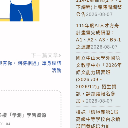
114-2重補修(1下、2
下課程)上課時間調整
公告
2026-08-07
115年度AI人才方舟
計畫需完成研習：
A1、A2、A3、B5-1
之連結
2026-08-07
下一篇文章
國立中山大學外國語
興有你，期待相遇」單身聯誼
文教學中心「2026年
活動
語文能力研習班
(2026 /09 ~
2026/12)」招生資
訊，請踴躍報名參
加。
2026-08-07
檢送「環境部第1屆
多樣「學測」學習資源
高級中等學校內永續
01-04
部門養成培力計