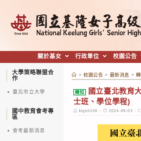
跳
轉
至
主
要
內
關於基女
行政單位
校園公告
容
大學策略聯盟合
>
校園公告
>
最新消息
>
轉
作
國立臺北教育大
臺北市立大學
轉知
士班、學位學程)
國中教育會考專
Post
Post
P
klgsh150
2024-06-03
author:
published:
c
區
會考最新消息