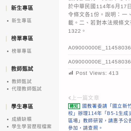
於中華民國114年6月1
新生專區
令條文各1份。說明：一
新生專區
載。二、若對本法規條文有
1322。
榜單專區
A09000000E_11458036
榜單專區
A09000000E_11458036
教師甄試
Post Views:
413
教師甄試
代理教師甄試
上一篇文章
Read
國教署委請「國立新
轉知
學生專區
more
校」辦理114年「B5-1生
articles
成績缺曠
區場」教師研習，請惠予公
學生學習歷程檔案
參加，請查照。