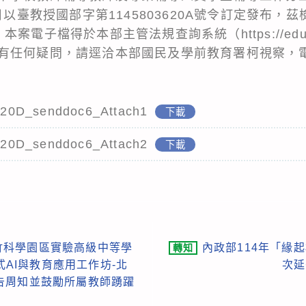
7日以臺教授國部字第1145803620A號令訂定發布
、本案電子檔得於本部主管法規查詢系統（
https://ed
任何疑問，請逕洽本部國民及學前教育署柯視察，電話：
20D_senddoc6_Attach1
下載
20D_senddoc6_Attach2
下載
竹科學園區實驗高級中等學
內政部114年「緣
轉知
成式AI與教育應用工作坊-北
次延
告周知並鼓勵所屬教師踴躍