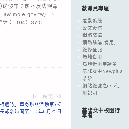
，茲檢送發布令影本及法規命
教職員專區
u.law.mo e.gov.tw
）下
差勤系統
（04）3706-
公文簽核
網路請購
網路請購(備用)
維修登記
場地借用
場地借用申請單
基隆女中Newplus
系統
網站維護之css使
用說明
下一篇文章
起相遇時」單身聯誼活動第7梯
基隆女中校園行
長報名時間至114年6月25日
事曆