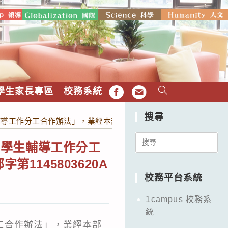
學生家長專區
校務系統
FB
EMAIL
搜尋
作分工合作辦法」，業經本部於中華民國114年6月17日以臺教授
Search
員學生輔導工作分工
for:
1145803620A
校務平台系統
1campus 校務系
統
工合作辦法」，業經本部