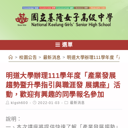
跳
轉
至
主
要
內
選單
容
>
校園公告
>
最新消息
>
明道大學辦理111學年度「產
明道大學辦理111學年度「產業發展
趨勢暨升學指引與職涯發 展講座」活
動，歡迎有興趣的同學報名參加
Post
Post
Post
klgsh600
2022-01-03
最新消息
author:
published:
category:
說明：
一、本次講座將提供快速了解「產業發展趨勢」