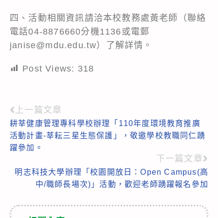
四、活動相關資訊請洽本校教務處黃老師（聯絡
電話04-8876660分機1136或電郵
janise@mdu.edu.tw）了解詳情。
Post Views:
318
上一篇文章
Read
耕莘健康管理專科學校辦理「110年度環境教育推廣
more
活動計畫-莘耘三星生態保護」，敬邀學校教職同仁踴
articles
躍參加。
下一篇文章
明志科技大學辦理「校園開放日：Open Campus(高
中/職師長場次)」活動，歡迎老師踴躍報名參加