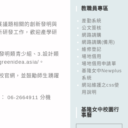
教職員專區
差勤系統
展議題相關的創新發明與
公文簽核
新研發工作，歡迎產學研
網路請購
網路請購(備用)
維修登記
發明類青少組、3.設計類
場地借用
nidea.asia/。
場地借用申請單
基隆女中Newplus
貴校官網，並鼓勵師生踴躍
系統
網站維護之css使
用說明
6-2664911 分機
基隆女中校園行
事曆