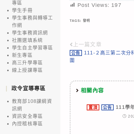
專區
Post Views:
197
學生手冊
學生事務與轉導工
TAGS:
發明
作網
學生事務資訊網
社團選填系統
上一篇文章
Read
學生自主學習專區
111-２高三第二次分
公告
more
新生專區
圍
高三升學專區
articles
線上授課專區
政令宣導專區
相關內容
教育部108課綱資
111
置頂
公告
訊網
資訊安全專區
20
內控稽核專區