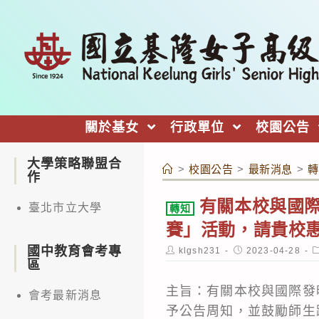
跳
轉
至
主
要
內
關於基女
行政單位
校園公告
容
大學策略聯盟合
>
校園公告
>
最新消息
>
轉
作
有關本校與國際
臺北市立大學
轉知
賽」活動，請貴校
國中教育會考專
Post
Post
P
klgsh231
2023-04-28
author:
published:
c
區
主旨：有關本校與國際發
會考最新消息
予公告周知，並鼓勵師生