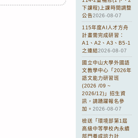
114-2重補修(1下、2
下課程)上課時間調整
公告
2026-08-07
115年度AI人才方舟
計畫需完成研習：
A1、A2、A3、B5-1
之連結
2026-08-07
國立中山大學外國語
文教學中心「2026年
語文能力研習班
(2026 /09 ~
2026/12)」招生資
訊，請踴躍報名參
加。
2026-08-07
檢送「環境部第1屆
高級中等學校內永續
部門養成培力計