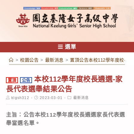
跳
轉
至
主
要
內
選單
容
>
校園公告
>
最新消息
>
置頂公告本校112學年度校長
本校112學年度校長遴選-家
置頂
公告
長代表選舉結果公告
Post
Post
Post
klgsh312
2023-03-01
最新消息
author:
published:
category:
主旨：
公告本校112學年度校長遴選家長代表選
舉當選名單。