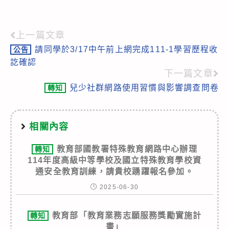
上一篇文章
Read
請同學於3/17中午前上網完成111-1學習歷程收
公告
more
訖確認
articles
下一篇文章
兒少社群網路使用習慣與影響調查問卷
轉知
相關內容
教育部國教署特殊教育網路中心辦理
轉知
114年度高級中等學校及國立特殊教育學校資
通安全教育訓練，請貴校踴躍報名參加。
2025-06-30
教育部「教育業務志願服務獎勵實施計
轉知
畫」