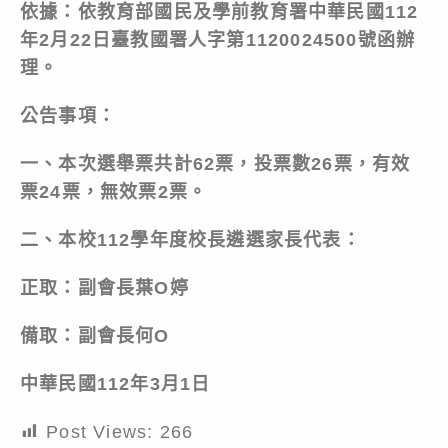
依據：
依教育部國民及學前教育署中華民國112
年2月22日臺教國署人字第1120024500號函
辦
理。
公告事項
：
一、本次選舉票共計62票，投票數26票，有效
票24票，無效票2票。
二、
本校112學年度校長遴選家長代表：
正取：副會長葉O婷
備取：副會長何O
中華民國112年3月1日
Post Views:
266