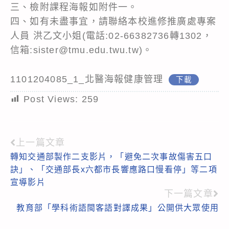
三、檢附課程海報如附件一。
四、如有未盡事宜，請聯絡本校進修推廣處專案
人員 洪乙文小姐(電話:02-66382736轉1302，
信箱:
sister@tmu.edu.twu.tw
)。
1101204085_1_北醫海報健康管理
下載
Post Views:
259
上一篇文章
Read
轉知交通部製作二支影片，「避免二次事故傷害五口
more
訣」、「交通部長x六都市長響應路口慢看停」等二項
articles
宣導影片
下一篇文章
教育部「學科術語閩客語對譯成果」公開供大眾使用