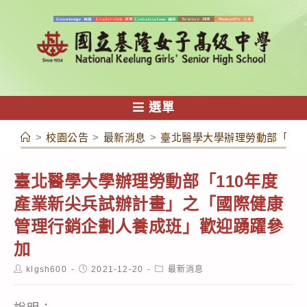
跳
轉
至
主
要
內
選單
容
>
校園公告
>
最新消息
>
臺北醫學大學辦理勞動部「11
臺北醫學大學辦理勞動部「110年度
產業新尖兵試辦計畫」之「國際健康
管理行銷企劃人養成班」歡迎踴躍參
加
Post
Post
Post
klgsh600
2021-12-20
最新消息
author:
published:
category: