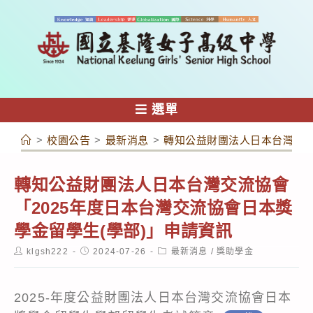
跳
轉
至
主
要
內
選單
容
>
校園公告
>
最新消息
>
轉知公益財團法人日本台灣交流
轉知公益財團法人日本台灣交流協會
「2025年度日本台灣交流協會日本獎
學金留學生(學部)」申請資訊
Post
Post
Post
klgsh222
2024-07-26
最新消息
/
獎助學金
author:
published:
category:
2025-年度公益財團法人日本台灣交流協會日本