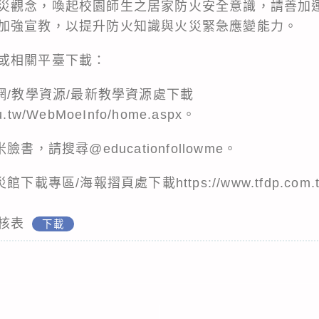
災觀念，喚起校園師生之居家防火安全意識，請善加
加強宣教，以提升防火知識與火災緊急應變能力。
或相關平臺下載：
網/教學資源/最新教學資源處下載
edu.tw/WebMoeInfo/home.aspx。
書，請搜尋@educationfollowme。
專區/海報摺頁處下載https://www.tfdp.com.tw/c
核表
下載