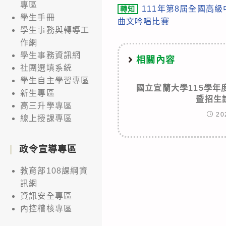
專區
111年第8屆全國高
轉知
more
學生手冊
曲文吟唱比賽
articles
學生事務與轉導工
作網
學生事務資訊網
相關內容
社團選填系統
學生自主學習專區
國立宜蘭大學115學
新生專區
暨招生
高三升學專區
20
線上授課專區
政令宣導專區
教育部108課綱資
訊網
資訊安全專區
內控稽核專區