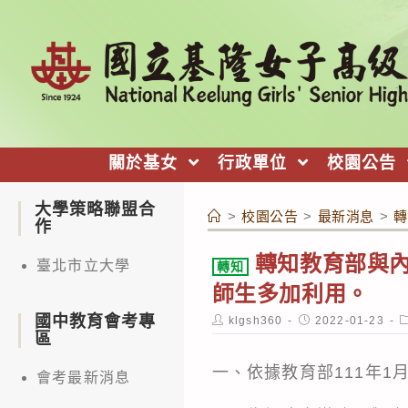
跳
轉
至
主
要
內
關於基女
行政單位
校園公告
容
大學策略聯盟合
>
校園公告
>
最新消息
>
轉
作
轉知教育部與
臺北市立大學
轉知
師生多加利用。
國中教育會考專
Post
Post
P
klgsh360
2022-01-23
author:
published:
c
區
一、依據教育部111年1月1
會考最新消息