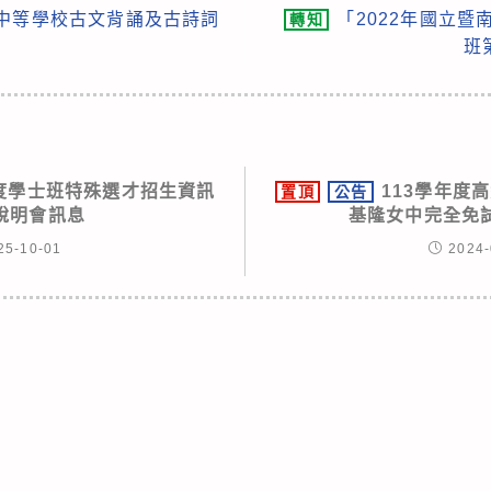
級中等學校古文背誦及古詩詞
「2022年國立暨
轉知
班
年度學士班特殊選才招生資訊
113學年度
置頂
公告
說明會訊息
基隆女中完全免
25-10-01
2024-