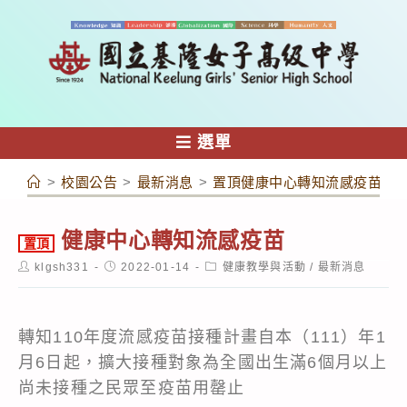
跳
轉
至
主
要
內
選單
容
>
校園公告
>
最新消息
>
置頂健康中心轉知流感疫苗
健康中心轉知流感疫苗
置頂
Post
Post
Post
klgsh331
2022-01-14
健康教學與活動
/
最新消息
author:
published:
category:
轉知110年度流感疫苗接種計畫自本（111）年1
月6日起，擴大接種對象為全國出生滿6個月以上
尚未接種之民眾至疫苗用罄止