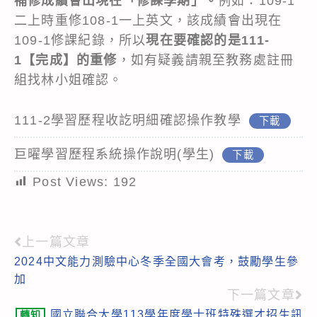
補修成績會出現在「修課學期」。
例如：109-1
二上時重修108-1一上英文，該成績會出現在
109-1修課紀錄，所以
現在要確認的是111-
1【完成】的重修
，如有疑義請親至教務處註冊
組找林小姐確認。
111-2學習歷程收訖明細確認操作教學
下載
巨曜學習歷程系統操作說明(學生)
下載
Post Views:
192
上一篇文章
Read
2024中文能力測驗中心冬季全國大會考，鼓勵學生參
more
加
articles
下一篇文章
國立聯合大學113學年度學士班特殊選才招生訊
轉知