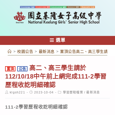
跳
轉
至
主
要
內
選單
容
>
校園公告
>
最新消息
>
置頂公告高二、高三學生請於112
高二、高三學生請於
置頂
公告
112/10/18中午前上網完成111-2學習
歷程收訖明細確認
Post
Post
Post
klgsh221
2023-10-04
學習歷程檔案
/
最新消息
author:
published:
category:
111-2學習歷程收訖明細確認