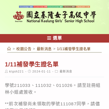
跳
轉
至
主
要
內
選單
容
>
校園公告
>
最新消息
>
1/11補發學生證名單
1/11補發學生證名單
Post
Post
Post
klgsh221
2024-01-11
最新消息
author:
published:
category:
學號211033、111032、011026。請至註冊組
林小姐處簽收。
**前次補發尚未領取的學號111087同學，請儘