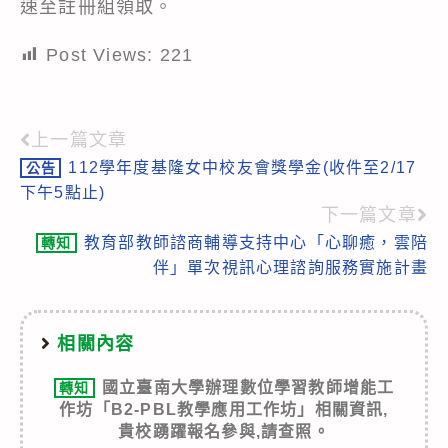
速至註冊組領取。
Post Views:
221
上一篇文章
Read
112學年度基隆女中校友會獎學金(收件至2/17
公告
more
下午5點止)
articles
下一篇文章
教育部教師諮商輔導支持中心「心聊癒，雲陪
轉知
伴」單次視訊心理諮詢服務實施計畫
相關內容
國立臺南大學辦理數位學習教師增能工
轉知
作坊「B2-PBL教學應用工作坊」相關資訊,
貴校踴躍報名參與,請查照。