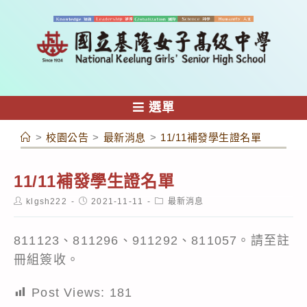
跳
轉
至
主
要
內
選單
容
>
校園公告
>
最新消息
>
11/11補發學生證名單
11/11補發學生證名單
Post
Post
Post
klgsh222
2021-11-11
最新消息
author:
published:
category:
811123、811296、911292、811057。請至註
冊組簽收。
Post Views:
181