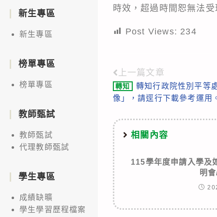
時效，超過時間恕無法受
新生專區
Post Views:
234
新生專區
榜單專區
上一篇文章
Read
榜單專區
轉知行政院性別平等處
轉知
more
像」，請逕行下載參考運用
articles
教師甄試
相關內容
教師甄試
代理教師甄試
115學年度申請入學
明會
學生專區
20
成績缺曠
學生學習歷程檔案