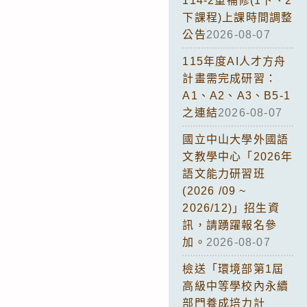
114-2重補修(1下、2
下課程)上課時間調整
公告
2026-08-07
115年度AI人才方舟
計畫需完成研習：
A1、A2、A3、B5-1
之連結
2026-08-07
國立中山大學外國語
文教學中心「2026年
語文能力研習班
(2026 /09 ~
2026/12)」招生資
訊，請踴躍報名參
加。
2026-08-07
檢送「環境部第1屆
高級中等學校內永續
部門養成培力計