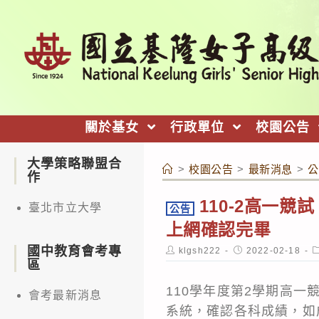
跳
轉
至
主
要
內
關於基女
行政單位
校園公告
容
大學策略聯盟合
>
校園公告
>
最新消息
>
公
作
110-2高一競
臺北市立大學
公告
上網確認完畢
國中教育會考專
Post
Post
P
klgsh222
2022-02-18
author:
published:
c
區
110學年度第2學期高一
會考最新消息
系統，確認各科成績，如成