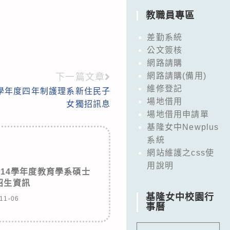
教職員專區
差勤系統
公文簽核
網路請購
網路請購(備用)
下一篇文章
維修登記
1學年度四年制護理系新住民子
場地借用
女獨招訊息
場地借用申請單
基隆女中Newplus
系統
網站維護之css使
用說明
14學年度教育學系碩士
招生資訊
基隆女中校園行
11-06
事曆