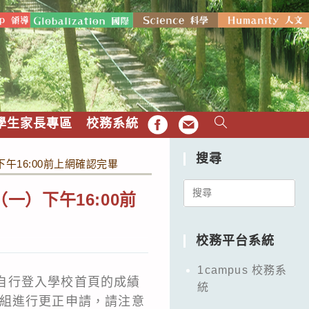
學生家長專區
校務系統
FB
EMAIL
搜尋
午16:00前上網確認完畢
Search
一）下午16:00前
for:
校務平台系統
1campus 校務系
學自行登入學校首頁的成績
統
註冊組進行更正申請，請注意