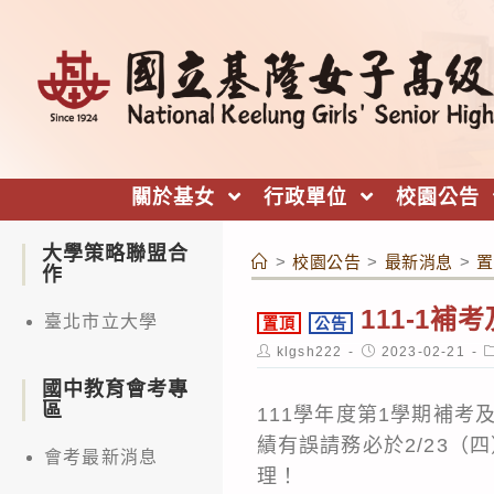
跳
轉
至
主
要
內
關於基女
行政單位
校園公告
容
大學策略聯盟合
>
校園公告
>
最新消息
>
置
作
111-1
臺北市立大學
置頂
公告
Post
Post
P
klgsh222
2023-02-21
author:
published:
c
國中教育會考專
區
111學年度第1學期補
績有誤請務必於2/23（
會考最新消息
理！