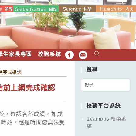
學生家長專區
校務系統
FB
EMAIL
搜尋
上網完成確認
Search
四點前上網完成確認
for:
校務平台系統
系統，確認各科成績，如成
1campus 校務系
注意時效，超過時間恕無法受
統