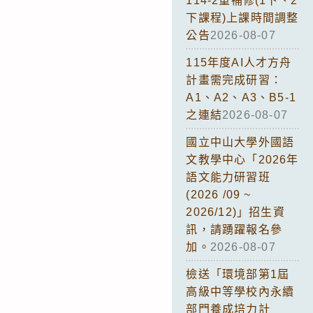
114-2重補修(1下、2
下課程)上課時間調整
公告
2026-08-07
115年度AI人才方舟
計畫需完成研習：
A1、A2、A3、B5-1
之連結
2026-08-07
國立中山大學外國語
文教學中心「2026年
語文能力研習班
(2026 /09 ~
2026/12)」招生資
訊，請踴躍報名參
加。
2026-08-07
檢送「環境部第1屆
高級中等學校內永續
部門養成培力計