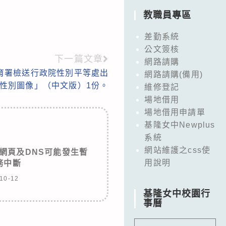
教職員專區
差勤系統
公文簽核
下一篇文章
網路請購
育署檢送行政院性別平等處出
網路請購(備用)
年性別圖像」（中文版）1份。
維修登記
場地借用
場地借用申請單
基隆女中Newplus
系統
網站維護之css使
8本校網頁及DNS可能發生暫
用說明
務中斷
10-12
基隆女中校園行
事曆