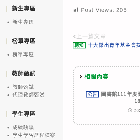
新生專區
Post Views:
205
新生專區
上一篇文章
Read
榜單專區
十大傑出青年基金會
轉知
more
榜單專區
articles
教師甄試
相關內容
教師甄試
圖書館111年
公告
代理教師甄試
1
20
學生專區
成績缺曠
學生學習歷程檔案