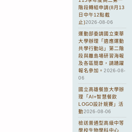
115學年度高二第一
階段轉組申請(8月13
日中午12點截
止)
2026-08-06
運動部委請國立東華
大學辦理「適應運動
共學行動站」第二階
段與離島場研習海報
及各區簡章，請踴躍
報名參加。
2026-08-
06
國立高雄餐旅大學辦
理「AI+智慧餐飲
LOGO設計競賽」活
動
2026-08-06
檢送普通型高級中等
學校生物學科中心