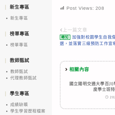
新生專區
Post Views:
208
新生專區
上一篇文章
Read
榜單專區
加強對校園學生自我
轉知
more
選，並落實三級預防工作宣
榜單專區
articles
教師甄試
相關內容
教師甄試
代理教師甄試
國立陽明交通大學百川
度學士班
學生專區
20
成績缺曠
學生學習歷程檔案