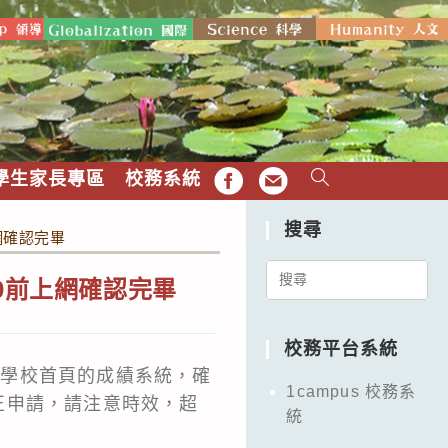
學生家長專區
校務系統
FB
EMAIL
搜尋
上網確認完畢
Search
00前上網確認完畢
for:
校務平台系統
登入學校首頁的成績系統，確
1campus 校務系
更正申請，請注意時效，超
統