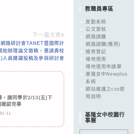
教職員專區
差勤系統
公文簽核
下一篇文章
網路請購
際網路研討會TANET暨國際計
網路請購(備用)
起開始辦理論文徵稿，惠請貴校
維修登記
位)人員踴躍投稿及參與研討會
場地借用
場地借用申請單
基隆女中Newplus
系統
網站維護之css使
用說明
，請同學於2/13(五)下
網確認完畢
02-11
基隆女中校園行
事曆