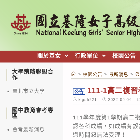
跳
轉
至
主
要
內
關於基女
行政單位
校園公告
容
大學策略聯盟合
>
校園公告
>
最新消息
>
公
作
111-1高二複
臺北市立大學
公告
Post
Post
P
klgsh221
2022-09-06
author:
published:
c
國中教育會考專
區
111學年度第1學期高二
認各科成績，如成績有誤請
會考最新消息
過時間恕無法受理！