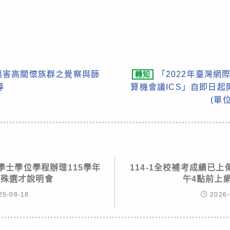
傷害高關懷族群之覺察與篩
「2022年臺灣網
轉知
導
算機會議ICS」自即日
(單
學士學位學程辦理115學年
114-1全校補考成績已上傳
特殊選才說明會
午4點前上
25-08-18
2026-