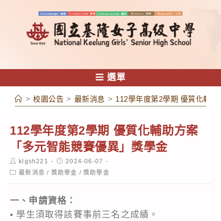
跳
轉
至
主
要
內
選單
容
>
校園公告
>
最新消息
>
112學年度第2學期 優質化輔
112學年度第2學期 優質化輔助方案
「多元智能競賽優異」獎學金
Post
Post
klgsh221
2024-06-07
author:
published:
Post
最新消息
/
獎助學金
/
獎助學金
category:
一、申請資格：
• 學生須取得該賽事前三名之成績。