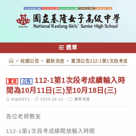
跳
轉
至
主
要
內
選單
容
>
校園公告
>
最新消息
>
置頂公告112-1第1次段考成績輸
112-1第1次段考成績輸入時
置頂
公告
間為10月11日(三)至10月18日(三)
Post
Post
Post
klgsh221
2023-10-12
最新消息
author:
published:
category:
各位老師教安
112-1第1次段考成績開放輸入時間