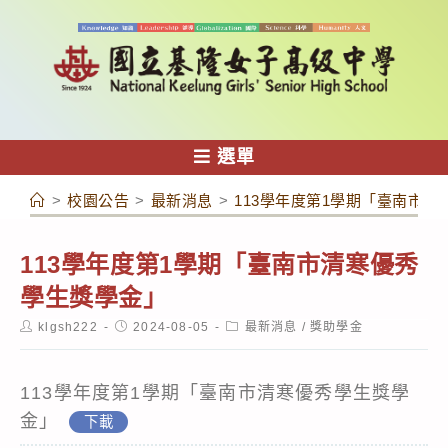
跳
轉
至
主
要
內
選單
容
>
校園公告
>
最新消息
>
113學年度第1學期「臺南市
113學年度第1學期「臺南市清寒優秀
學生獎學金」
Post
Post
Post
klgsh222
2024-08-05
最新消息
/
獎助學金
author:
published:
category:
113學年度第1學期「臺南市清寒優秀學生獎學
金」
下載