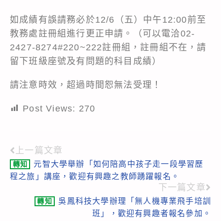
如成績有誤請務必於12/6（五）中午12:00前至
教務處註冊組進行更正申請。（可以電洽02-
2427-8274#220~222註冊組，註冊組不在，請
留下班級座號及有問題的科目成績）
請注意時效，超過時間恕無法受理！
Post Views:
270
上一篇文章
Read
元智大學舉辦「如何陪高中孩子走一段學習歷
轉知
more
程之旅」講座，歡迎有興趣之教師踴躍報名。
articles
下一篇文章
吳鳳科技大學辦理「無人機專業飛手培訓
轉知
班」，歡迎有興趣者報名參加。