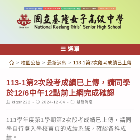
跳
轉
至
主
要
內
選單
容
>
校園公告
>
最新消息
>
113-1第2次段考成績已上傳，
113-1第2次段考成績已上傳，請同學
於12/6中午12點前上網完成確認
Post
Post
Post
klgsh222
2024-12-04
最新消息
author:
published:
category:
113學年度第1學期第2次段考成績已上傳，請同
學自行登入學校首頁的
成績系統
，確認各科成
績。