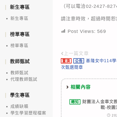
（可以電洽02-2427-
新生專區
請注意時效，超過時間恕
新生專區
Post Views:
569
榜單專區
榜單專區
上一篇文章
Read
基隆女中114
置頂
公告
教師甄試
more
次甄選簡章
articles
教師甄試
代理教師甄試
相關內容
學生專區
財團法人金車文教
轉知
成績缺曠
戰-校
學生學習歷程檔案
20