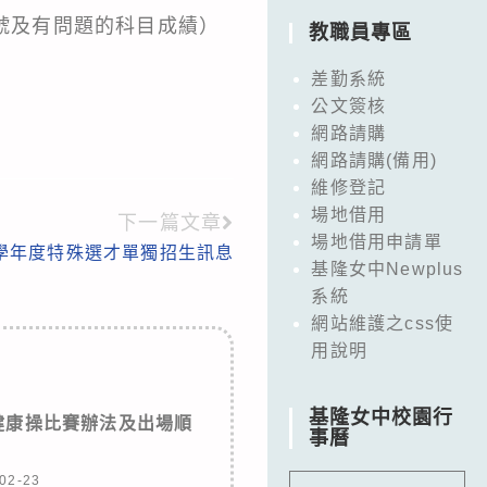
級座號及有問題的科目成績）
教職員專區
差勤系統
公文簽核
網路請購
網路請購(備用)
維修登記
場地借用
下一篇文章
場地借用申請單
5學年度特殊選才單獨招生訊息
基隆女中Newplus
系統
網站維護之css使
用說明
基隆女中校園行
健康操比賽辦法及出場順
事曆
02-23