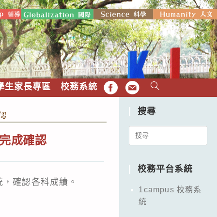
學生家長專區
校務系統
FB
EMAIL
搜尋
確認
Search
上網完成確認
for:
校務平台系統
統
，確認各科成績。
1campus 校務系
統