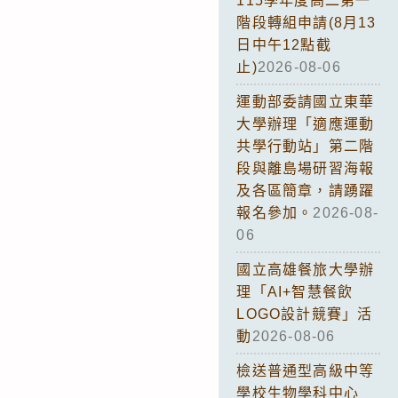
115學年度高二第一
階段轉組申請(8月13
日中午12點截
止)
2026-08-06
運動部委請國立東華
大學辦理「適應運動
共學行動站」第二階
段與離島場研習海報
及各區簡章，請踴躍
報名參加。
2026-08-
06
國立高雄餐旅大學辦
理「AI+智慧餐飲
LOGO設計競賽」活
動
2026-08-06
檢送普通型高級中等
學校生物學科中心