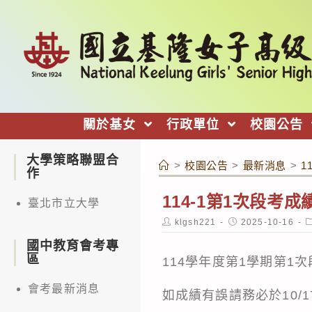
跳
轉
至
主
要
內
關於基女
行政單位
校園公告
容
大學策略聯盟合
>
校園公告
>
最新消息
>
1
作
114-1第1次段考成
臺北市立大學
Post
Post
P
klgsh221
2025-10-16
author:
published:
c
國中教育會考專
區
114學年度第1學期第
會考最新消息
如成績有誤請務必於10/