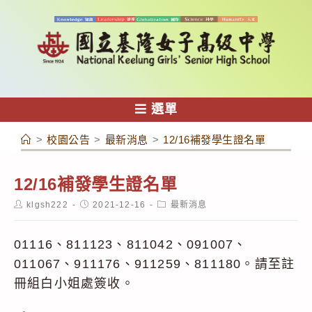
跳
轉
至
主
要
內
選單
容
>
校園公告
>
最新消息
>
12/16補發學生證名單
12/16補發學生證名單
Post
Post
Post
klgsh222
2021-12-16
最新消息
author:
published:
category:
01116、811123、811042、091007、
011067、911176、911259、811180。請至註
冊組白小姐處簽收。